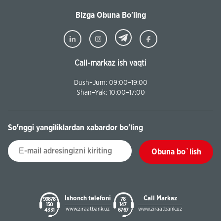
Bizga Obuna Bo'ling
Call-markaz ish vaqti
Dush–Jum: 09:00–19:00
Shan–Yak: 10:00–17:00
So'nggi yangiliklardan xabardor bo'ling
Obuna bo`lish
Ishonch telefoni
Call Markaz
99878
78
150
147
www.ziraatbank.uz
www.ziraatbank.uz
43 31
67 67