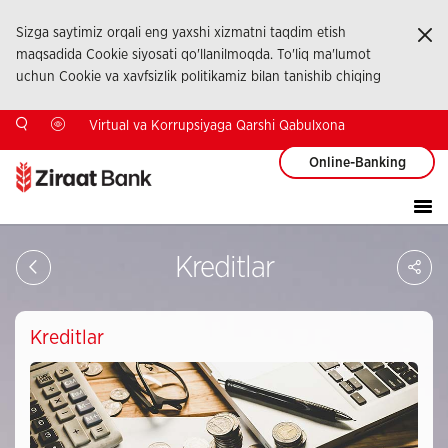
Sizga saytimiz orqali eng yaxshi xizmatni taqdim etish
Ka
maqsadida Cookie siyosati qo'llanilmoqda. To'liq ma'lumot
uchun Cookie va xavfsizlik politikamiz bilan tanishib chiqing
Virtual va Korrupsiyaga Qarshi Qabulxona
Online-Banking
Sa
Kreditlar
So
Ağ
Pay
Kreditlar