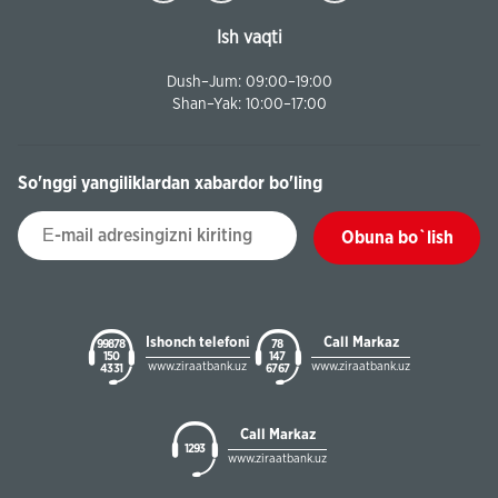
Ish vaqti
Dush–Jum: 09:00–19:00
Shan–Yak: 10:00–17:00
So'nggi yangiliklardan xabardor bo'ling
Obuna bo`lish
Ishonch telefoni
Call Markaz
99878
78
150
147
www.ziraatbank.uz
www.ziraatbank.uz
43 31
67 67
Call Markaz
1293
www.ziraatbank.uz