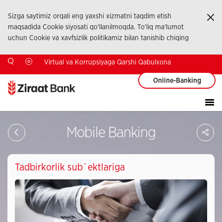
Sizga saytimiz orqali eng yaxshi xizmatni taqdim etish
Ka
maqsadida Cookie siyosati qo'llanilmoqda. To'liq ma'lumot
uchun Cookie va xavfsizlik politikamiz bilan tanishib chiqing
Virtual va Korrupsiyaga Qarshi Qabulxona
Online-Banking
Sa
Mobile Banking
So
Ağ
Pay
Tadbirkorlik sub`ektlariga