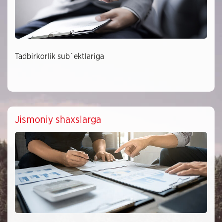
Tadbirkorlik sub`ektlariga
Jismoniy shaxslarga