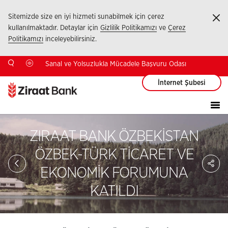
Sitemizde size en iyi hizmeti sunabilmek için çerez
Ka
kullanılmaktadır. Detaylar için
Gizlilik Politikamızı
ve
Çerez
Politikamızı
inceleyebilirsiniz.
Sanal ve Yolsuzlukla Mücadele Başvuru Odası
İnternet Şubesi
ZIRAAT BANK ÖZBEKİSTAN
ÖZBEK-TÜRK TİCARET VE
Sa
So
EKONOMİK FORUMUNA
Ağ
Pay
KATILDI