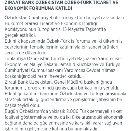
ZIRAAT BANK ÖZBEKİSTAN ÖZBEK-TÜRK TİCARET VE
EKONOMİK FORUMUNA KATILDI
Özbekistan Cumhuriyeti ile Türkiye Cumhuriyeti arasındaki
Hükümetlerarası Ticaret ve Ekonomik İşbirliği
Komisyonu'nun 8. toplantısı 15 Mayıs'ta Taşkent'te
gerçekleştirildi.
Etkinlik kapsamında Özbek-Türk iş forumu ve iki ülkenin iş
çevrelerinin temsilcilerinin katılımıyla bir sanayi ürünleri
sergisi de düzenlendi.
Toplantıya Özbekistan Cumhuriyeti Başbakan Yardımcısı -
Ekonomi ve Maliye Bakanı Jamshid Kuchkarov ve Türkiye
Cumhuriyeti Cumhurbaşkanı Yardımcısı Cevdet Yılmaz
başkanlığındaki resmi heyetler katıldı.
Ziraat Bank Uzbekistan, Genel Müdürü başkanlığında
forumun iş programında geniş çaplı bir katılımla yer aldı.
Etkinliğe katılım, bankanın Özbekistan ve Türkiye arasındaki
stratejik ortaklığı güçlendirme ve genişletme çabasının bir
başka teyidi oldu.
Bugün Özbekistan'da yaklaşık 2.000 Türk sermayeli şirket
faaliyet göstermekte ve bu da iki ülke arasındaki ekonomik
bağların daha da güçlenmesine ve karşılıklı yarar sağlayan
işbirliğinin gelişmesine katkıda bulunmaktadır.