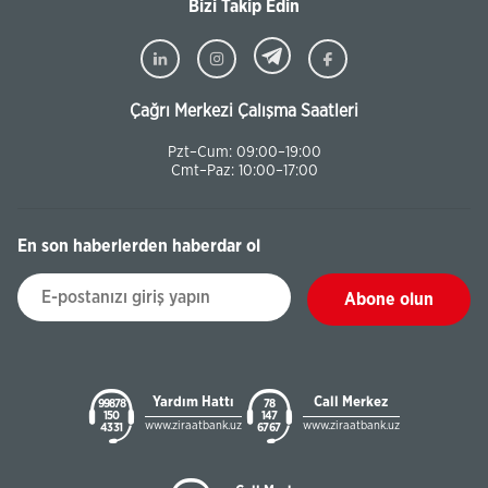
Bizi Takip Edin
Çağrı Merkezi Çalışma Saatleri
Pzt–Cum: 09:00–19:00
Cmt–Paz: 10:00–17:00
En son haberlerden haberdar ol
Abone olun
Yardım Hattı
Call Merkez
99878
78
150
147
www.ziraatbank.uz
www.ziraatbank.uz
43 31
67 67