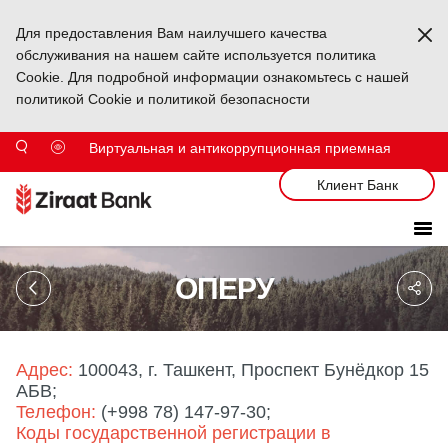
Для предоставления Вам наилучшего качества
Ka
обслуживания на нашем сайте используется политика
Cookie. Для подробной информации ознакомьтесь с нашей
политикой Cookie и политикой безопасности
Виртуальная и антикоррупционная приемная
Клиент Банк
Sa
ОПЕРУ
So
Ağ
Pa
Адрес:
100043, г. Ташкент, Проспект Бунёдкор 15
АБВ;
Teлефон:
(+998 78) 147-97-30;
Коды государственной регистрации в