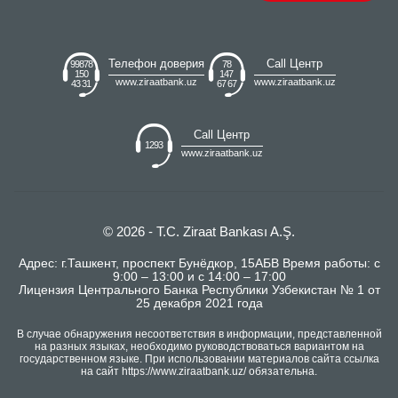
Телефон доверия
Call Центр
99878
78
150
147
www.ziraatbank.uz
www.ziraatbank.uz
43 31
67 67
Call Центр
1293
www.ziraatbank.uz
© 2026 - T.C. Ziraat Bankası A.Ş.
Адрес: г.Ташкент, проспект Бунёдкор, 15АБВ Время работы: с
9:00 – 13:00 и с 14:00 – 17:00
Лицензия Центрального Банка Республики Узбекистан № 1 от
25 декабря 2021 года
В случае обнаружения несоответствия в информации, представленной
на разных языках, необходимо руководствоваться вариантом на
государственном языке. При использовании материалов сайта ссылка
на сайт https://www.ziraatbank.uz/ обязательна.