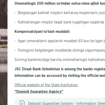
Omonatingiz 200 million so‘mdan oshsa nima qilish k
- Belgilangan kafolat miqdori kattaroq miqdorlarni joyl
- Kafolatlangan miqdor faqat bank tugatilgan taqdirda a
Kompensatsiyani to‘lash muddati:
- Ilgari omonatlarni qaytarish muddati 83 kun bo‘lgan bo
- Pulingizni belgilangan muddatda olishga ulgurmasang
Sizning bankimizdagi barcha omonatlaringiz kafolatla
JSC Ziraat Bank Uzbekistan is among the banks register
information can be accessed by visiting the official w
Official website of the State Institution
“Deposit Guarantee Agency”
Deposit Guarantee System – Information She