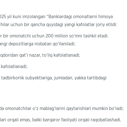
025 yil kuni imzolangan “Banklardagi omonatlarni himoya
hilar uchun bir qancha quyidagi yangi kafolatlar joriy etildi:
 bir omonatchi uchun 200 million so‘mni tashkil etadi.
gi depozitlarga nisbatan qo‘llaniladi;
oridan qat’i nazar, to‘liq kafolatlanadi;
 kafolatlanadi;
i tadbirkorlik subyektlariga, jumladan, yakka tartibdagi
da omonatchilar o‘z mablag‘larini qaytarishlari mumkin bo‘ladi;
ari orqali emas, balki barqaror faoliyati orqali raqobatlashadi.