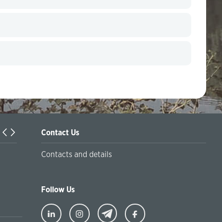
Contact Us
Turkiyaning Anadolu universitetida ta’lim oladigan o‘zbekis
Contacts and details
talabalar joriy yilning 30 martga qadar ro'yxatdan o'tish to‘l
chegirmali ravishda bankimizda amalga oshirishlari mumkin
Follow Us