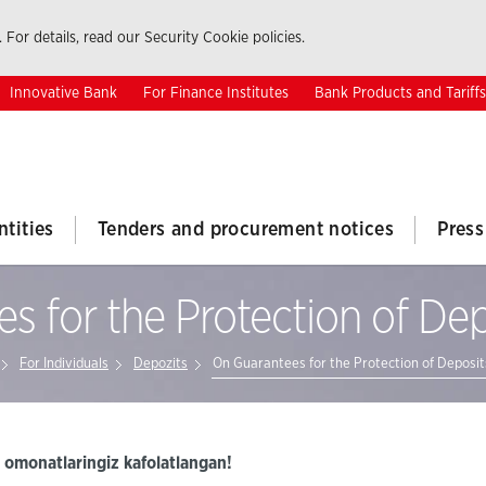
 For details, read our Security Cookie policies.
Innovative Bank
For Finance Institutes
Bank Products and Tariffs
ntities
Tenders and procurement notices
Press
s for the Protection of Dep
For Individuals
Depozits
On Guarantees for the Protection of Deposit
 omonatlaringiz kafolatlangan!