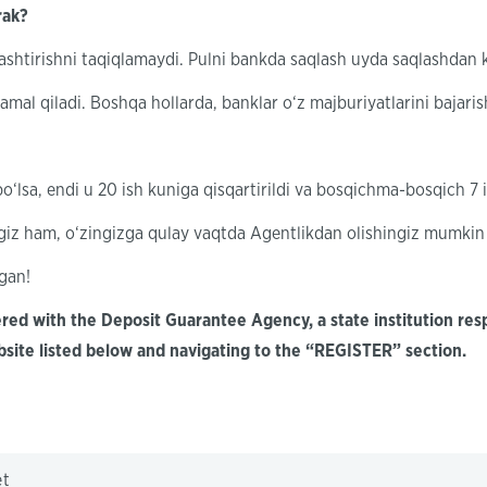
erak?
ashtirishni taqiqlamaydi. Pulni bankda saqlash uyda saqlashdan k
mal qiladi. Boshqa hollarda, banklar o‘z majburiyatlarini bajari
‘lsa, endi u 20 ish kuniga qisqartirildi va bosqichma-bosqich 7 i
iz ham, o‘zingizga qulay vaqtda Agentlikdan olishingiz mumkin 
ngan!
ed with the Deposit Guarantee Agency, a state institution resp
ebsite listed below and navigating to the “REGISTER” section.
et