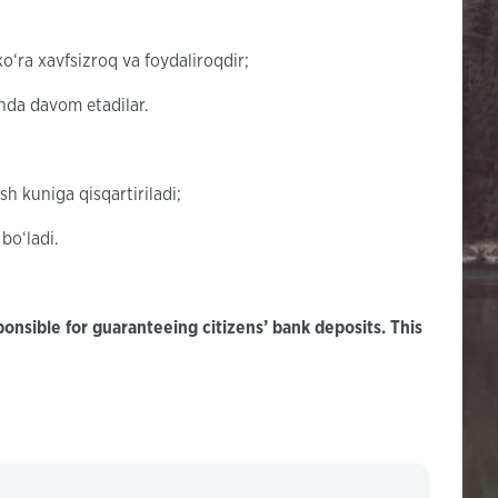
o‘ra xavfsizroq va foydaliroqdir;
shda davom etadilar.
sh kuniga qisqartiriladi;
bo‘ladi.
onsible for guaranteeing citizens’ bank deposits. This