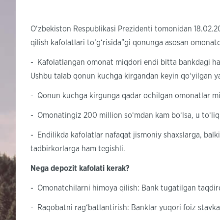
O‘zbekiston Respublikasi Prezidenti tomonidan 18.02.2
qilish kafolatlari to‘g‘risida”gi qonunga asosan omonatc
- Kafolatlangan omonat miqdori endi bitta bankdagi har
Ushbu talab qonun kuchga kirgandan keyin qo‘yilgan yan
- Qonun kuchga kirgunga qadar ochilgan omonatlar miqd
- Omonatingiz 200 million so‘mdan kam bo‘lsa, u to‘liq
- Endilikda kafolatlar nafaqat jismoniy shaxslarga, balk
tadbirkorlarga ham tegishli.
Nega depozit kafolati kerak?
- Omonatchilarni himoya qilish: Bank tugatilgan taqdir
- Raqobatni rag‘batlantirish: Banklar yuqori foiz stavkal