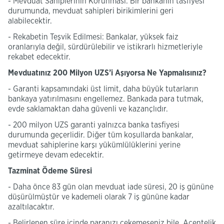
- Mevduat Sahiplerinin Korunması: Bir bankanın tasfiyesi
durumunda, mevduat sahipleri birikimlerini geri
alabilecektir.
- Rekabetin Teşvik Edilmesi: Bankalar, yüksek faiz
oranlarıyla değil, sürdürülebilir ve istikrarlı hizmetleriyle
rekabet edecektir.
Mevduatınız 200 Milyon UZS’i Aşıyorsa Ne Yapmalısınız?
- Garanti kapsamındaki üst limit, daha büyük tutarların
bankaya yatırılmasını engellemez. Bankada para tutmak,
evde saklamaktan daha güvenli ve kazançlıdır.
- 200 milyon UZS garanti yalnızca banka tasfiyesi
durumunda geçerlidir. Diğer tüm koşullarda bankalar,
mevduat sahiplerine karşı yükümlülüklerini yerine
getirmeye devam edecektir.
Tazminat Ödeme Süresi
- Daha önce 83 gün olan mevduat iade süresi, 20 iş gününe
düşürülmüştür ve kademeli olarak 7 iş gününe kadar
azaltılacaktır.
- Belirlenen süre içinde paranızı çekemeseniz bile, Acentelik