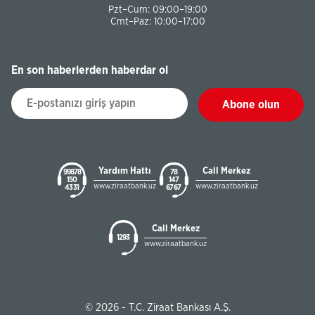
Pzt–Cum: 09:00–19:00
Cmt–Paz: 10:00–17:00
En son haberlerden haberdar ol
Abone olun
Yardım Hattı
Call Merkez
99878
78
150
147
www.ziraatbank.uz
www.ziraatbank.uz
43 31
67 67
Call Merkez
1293
www.ziraatbank.uz
© 2026 - T.C. Ziraat Bankası A.Ş.