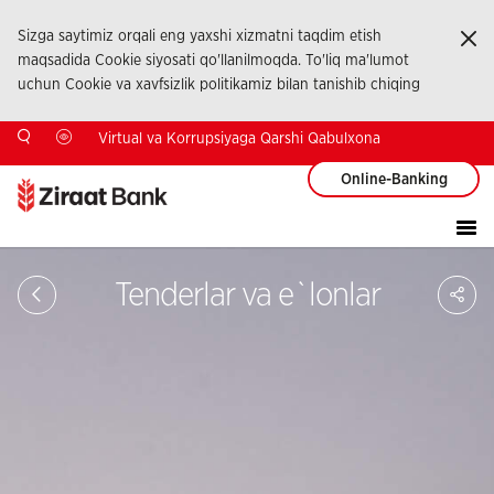
Sizga saytimiz orqali eng yaxshi xizmatni taqdim etish
Ka
maqsadida Cookie siyosati qo'llanilmoqda. To'liq ma'lumot
uchun Cookie va xavfsizlik politikamiz bilan tanishib chiqing
Virtual va Korrupsiyaga Qarshi Qabulxona
Online-Banking
Sa
Tenderlar va e`lonlar
So
Ağ
Pay