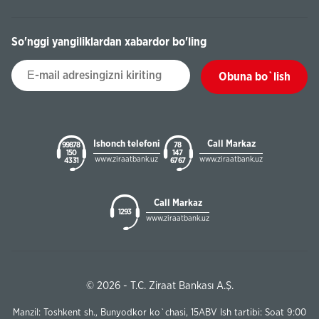
So'nggi yangiliklardan xabardor bo'ling
Obuna bo`lish
Ishonch telefoni
Call Markaz
99878
78
150
147
www.ziraatbank.uz
www.ziraatbank.uz
43 31
67 67
Call Markaz
1293
www.ziraatbank.uz
© 2026 - T.C. Ziraat Bankası A.Ş.
Manzil: Toshkent sh., Bunyodkor ko`chasi, 15ABV Ish tartibi: Soat 9:00