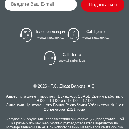
Подписаться
Телефон доверия
Call Центр
99878
78
150
147
www.ziraatbank.uz
www.ziraatbank.uz
43 31
67 67
Call Центр
1293
www.ziraatbank.uz
© 2026 - T.C. Ziraat Bankası A.Ş.
Адрес: г.Ташкент, проспект Бунёдкор, 15АБВ Время работы: с
9:00 – 13:00 и с 14:00 – 17:00
Лицензия Центрального Банка Республики Узбекистан № 1 от
25 декабря 2021 года
В случае обнаружения несоответствия в информации, представленной
на разных языках, необходимо руководствоваться вариантом на
государственном языке. При использовании материалов сайта ссылка