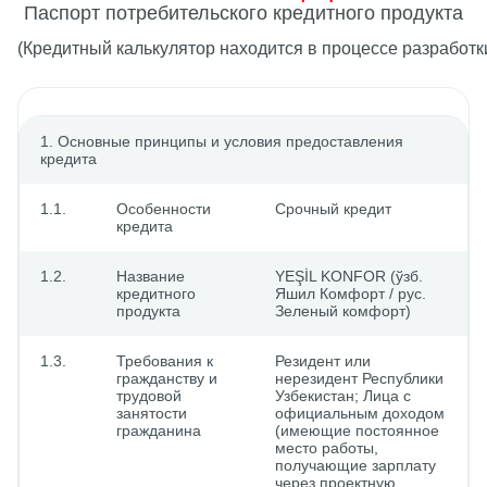
Паспорт потребительского кредитного продукта
(Кредитный калькулятор находится в процессе разработки
1. Основные принципы и условия предоставления
кредита
1.1.
Особенности
Срочный кредит
кредита
1.2.
Название
YEŞİL KONFOR
(ўзб.
кредитного
Яшил Комфорт / рус.
продукта
Зеленый комфорт)
1.3.
Требования к
Резидент или
гражданству и
нерезидент Республики
трудовой
Узбекистан; Лица с
занятости
официальным доходом
гражданина
(имеющие постоянное
место работы,
получающие зарплату
через проектную