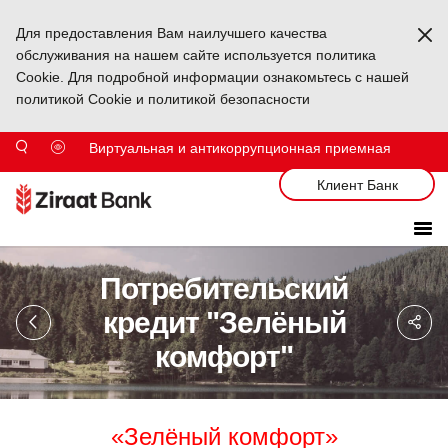
Для предоставления Вам наилучшего качества
Ka
обслуживания на нашем сайте используется политика
Cookie. Для подробной информации ознакомьтесь с нашей
политикой Cookie и политикой безопасности
Виртуальная и антикоррупционная приемная
Клиент Банк
Потребительский
Sa
кредит "Зелёный
So
Ağ
комфорт"
Pa
«Зелёный комфорт»