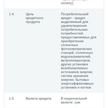
оплату);
1.4.
Цель
Потребительский
кредитного
кредит - кредит,
продукта
выделяемый для
удовлетворения
потребительских
потребностей,
предоставляемых для
приобретения
солнечных
фотоэлектрических
станций, солнечных
водонагревателей,
ветрогенераторов,
других установок
возобновляемых
источников энергии,
систем хранения
энергии, бытовых
энергоэффективных
установок и котлов
1.5.
Валюта кредита
В национальной
валюте: сум