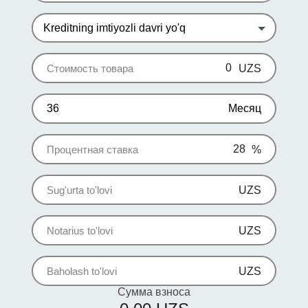
Kreditning imtiyozli davri yo'q
Стоимость товара
UZS
Месяц
Процентная ставка
%
Sug'urta to'lovi
UZS
Notarius to'lovi
UZS
Baholash to'lovi
UZS
Сумма взноса