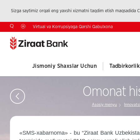
Sizga saytimiz orqali eng yaxshi xizmatni taqdim etish maqsadida Co
Virtual va Korrupsiyaga Qarshi Qabulxona
Jismoniy Shaxslar Uchun
Tadbirkorli
Omonat hi
Asosiy menyu
Innovats
«SMS-xabarnoma»
- bu
“
Ziraat Bank Uzbekista