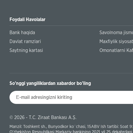
Foydali Havolalar
Bank haqida
Savolnoma jismo
Davlat ramzlari
Maxfiylik siyosat
Saytning kartasi
Omonatlarni Kaf
So'nggi yangiliklardan xabardor bo'ling
© 2026 - T.C. Ziraat Bankası A.Ş.
Manzil: Toshkent sh., Bunyodkor ko`chasi, 15ABV Ish tartibi: Soat 9
O'zbekiston Respublikasi Markaziy bankining 2021 yil 25 dekabrdagi 1-