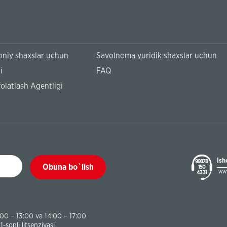
niy shaxslar uchun
Savolnoma yuridik shaxslar uchun
i
FAQ
olatlash Agentligi
Ish
99878
Obuna bo`lish
150
www
43 31
:00 – 13:00 va 14:00 – 17:00
sonli litsenziyasi