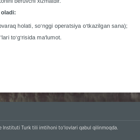
konini beruvchi xizmatdir.
oladi:
bvaraq holati, so‘nggi operatsiya o‘tkazilgan sana);
ari to‘g‘risida ma'lumot.
Instituti Turk tili imtihoni to‘lovlari qabul qilinmoqda.