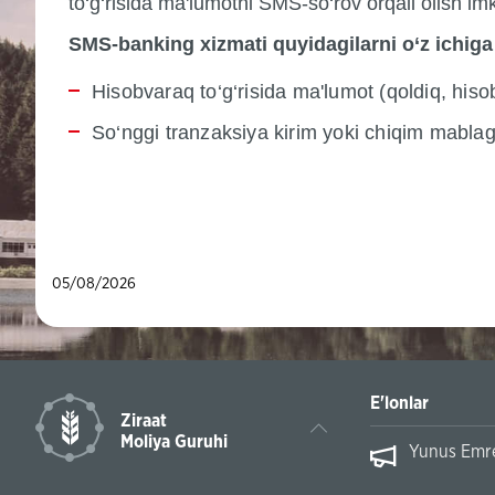
to‘g‘risida ma'lumotni SMS-so‘rov orqali olish im
SMS-banking xizmati quyidagilarni o‘z ichiga 
Hisobvaraq to‘g‘risida ma'lumot (qoldiq, hiso
So‘nggi tranzaksiya kirim yoki chiqim mablag’l
05/08/2026
E'lonlar
Ziraat
Moliya Guruhi
Yunus Emre 