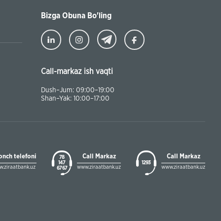
Bizga Obuna Bo'ling
Call-markaz ish vaqti
Dush–Jum: 09:00–19:00
Shan–Yak: 10:00–17:00
onch telefoni
Call Markaz
Call Markaz
78
147
1293
.ziraatbank.uz
www.ziraatbank.uz
www.ziraatbank.uz
67 67