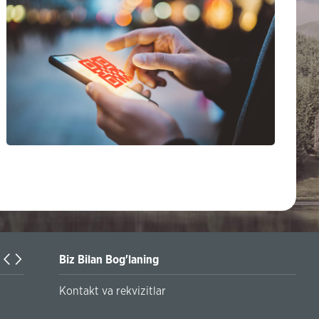
Biz Bilan Bog'laning
Turkiyaning Anadolu universitetida ta’lim oladigan o‘zbekis
Kontakt va rekvizitlar
talabalar joriy yilning 30 martga qadar ro'yxatdan o'tish to‘l
chegirmali ravishda bankimizda amalga oshirishlari mumkin