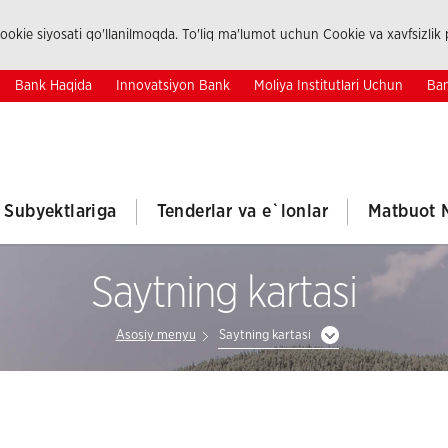
okie siyosati qo'llanilmoqda. To'liq ma'lumot uchun Cookie va xavfsizlik p
Bank Haqida
Innovatsiyon Bank
Moliya Institutlari Uchun
Ban
k Subyektlariga
Tenderlar va e`lonlar
Matbuot 
Saytning kartasi
Asosiy menyu
Saytning kartasi