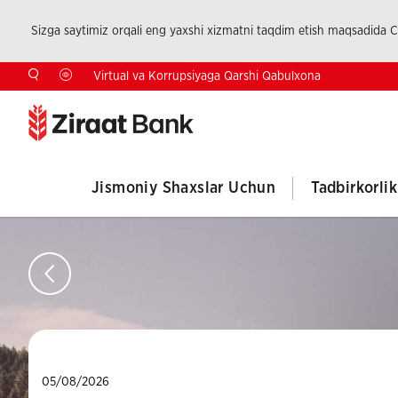
Sizga saytimiz orqali eng yaxshi xizmatni taqdim etish maqsadida Co
Virtual va Korrupsiyaga Qarshi Qabulxona
Jismoniy Shaxslar Uchun
Tadbirkorli
05/08/2026