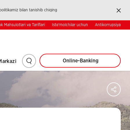
Kapat
olitikamiz bilan tanishib chiqing
k Mahsulotlari va Tariflari
Iste'molchilar uchun
Antikorrupsiya
Shaxsiy Kabinet
Korporativ
TR
EN
RU
Investorlar Uchun
Kontaktlar
Izlash
Online-Banking
Markazi
uchun
Say
shu
Sos
Ağl
yerga
Pay
bosing