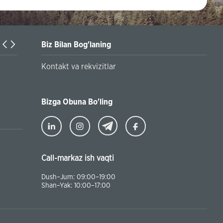
Biz Bilan Bog'laning
Turkiyaning Anadolu universitetida ta’lim oladigan o‘zbekis
Kontakt va rekvizitlar
talabalar joriy yilning 30 martga qadar ro'yxatdan o'tish to‘l
chegirmali ravishda bankimizda amalga oshirishlari mumkin
Bizga Obuna Bo'ling
Call-markaz ish vaqti
Dush–Jum: 09:00–19:00
Shan–Yak: 10:00–17:00