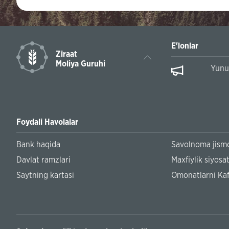
E'lonlar
Ziraat
Moliya Guruhi
Yunus Emre 
Foydali Havolalar
Bank haqida
Savolnoma jismo
Davlat ramzlari
Maxfiylik siyosat
Saytning kartasi
Omonatlarni Kaf