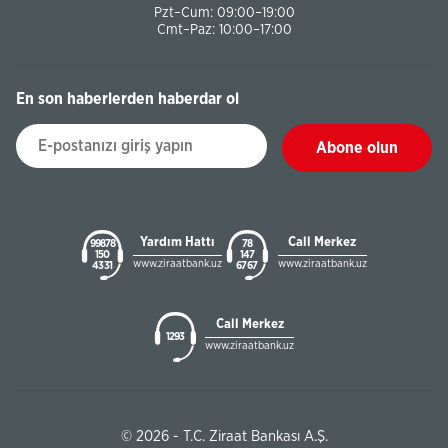
Pzt–Cum: 09:00–19:00
Cmt–Paz: 10:00–17:00
En son haberlerden haberdar ol
Abone olun
Yardım Hattı
Call Merkez
99878
78
150
147
www.ziraatbank.uz
www.ziraatbank.uz
43 31
67 67
Call Merkez
1293
www.ziraatbank.uz
© 2026 - T.C. Ziraat Bankası A.Ş.