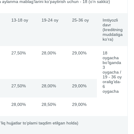
 aylanma mablag‘larini ko‘paytirish uchun - 18 (o‘n sakkiz)
13-18 oy
19-24 oy
25-36 oy
Imtiyozli
davr
(kreditning
muddatiga
ko‘ra)
27,50%
28,00%
29,00%
18
oygacha
bo‘lganda
3
oygacha /
19 - 36 oy
oralig‘ida-
27,50%
28,00%
29,00%
6
oygacha
28,00%
28,50%
29,00%
liq hujjatlar to‘plami taqdim etilgan holda)