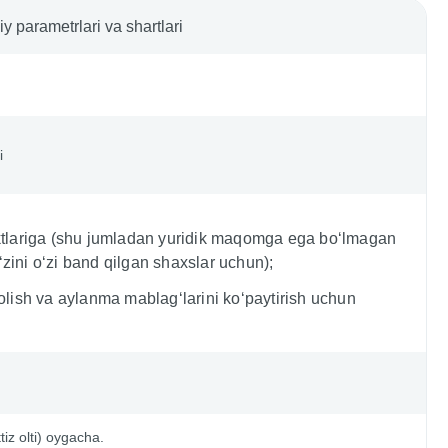
y parametrlari va shartlari
i
ektlariga (shu jumladan yuridik maqomga ega bo‘lmagan
zini o‘zi band qilgan shaxslar uchun);
 olish va aylanma mablag‘larini ko‘paytirish uchun
iz olti) oygacha.