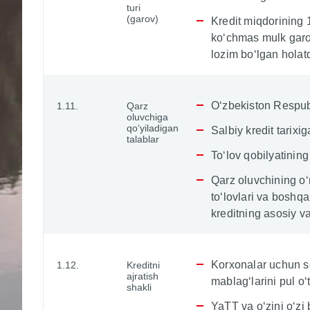
turi
(garov)
Kredit miqdorining
ko‘chmas mulk garovi
lozim bo‘lgan holat
O‘zbekiston Respubl
1.11.
Qarz
oluvchiga
qo‘yiladigan
Salbiy kredit tarixi
talablar
To‘lov qobilyatining
Qarz oluvchining o‘
to‘lovlari va boshq
kreditning asosiy va 
Korxonalar uchun so
1.12.
Kreditni
ajratish
mablag‘larini pul o‘t
shakli
YaTT va o‘zini o‘zi