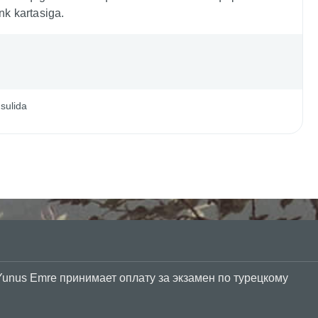
nk kartasiga.
usulida
Yunus Emre принимает оплату за экзамен по турецкому