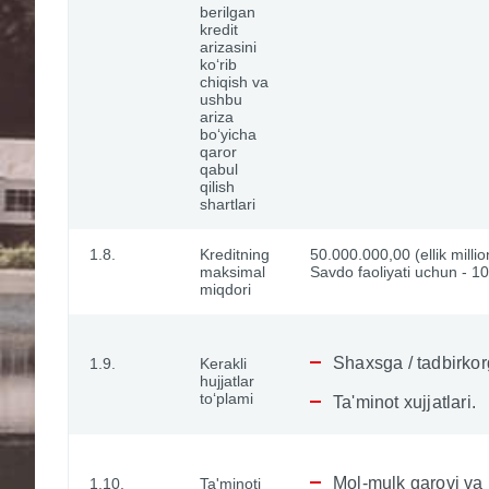
berilgan
kredit
arizasini
ko‘rib
chiqish va
ushbu
ariza
bo‘yicha
qaror
qabul
qilish
shartlari
1.8.
Kreditning
50.000.000,00 (ellik milli
maksimal
Savdo faoliyati uchun - 10
miqdori
Shaxsga / tadbirkorg
1.9.
Kerakli
hujjatlar
to‘plami
Ta'minot xujjatlari.
Mol-mulk garovi va u
1.10.
Ta'minoti