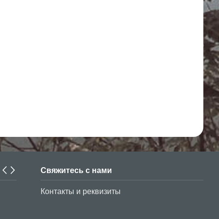
Свяжитесь с нами
В период до 30 марта текущего года студенты из Узбек
Контакты и реквизиты
обучающиеся в турецком университете Anadolu, могут
регистрационный платеж со скидкой в нашем банке.