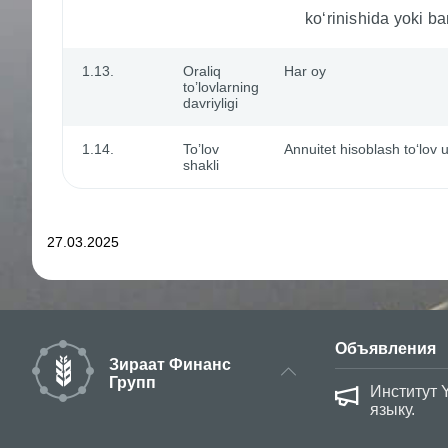
ko‘rinishida yoki ba
1.13.
Oraliq
Har oy
to’lovlarning
davriyligi
1.14.
To’lov
Annuitet hisoblash to‘lov 
shakli
27.03.2025
Объявления
Зираат Финанс
Групп
Институт 
языку.