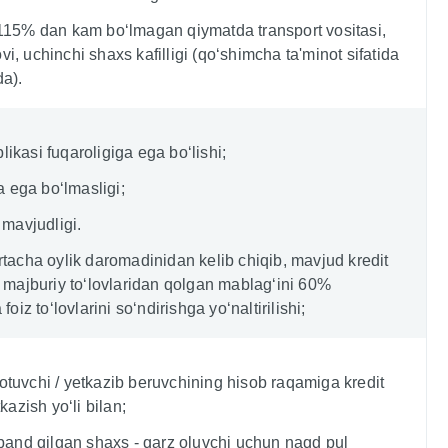
 115% dan kam bo‘lmagan qiymatda transport vositasi,
, uchinchi shaxs kafilligi (qo‘shimcha ta'minot sifatida
da).
ikasi fuqaroligiga ega bo‘lishi;
ga ega bo‘lmasligi;
 mavjudligi.
rtacha oylik daromadinidan kelib chiqib, mavjud kredit
a majburiy to‘lovlaridan qolgan mablag‘ini 60%
foiz to‘lovlarini so‘ndirishga yo‘naltirilishi;
tuvchi / yetkazib beruvchining hisob raqamiga kredit
kazish yo‘li bilan;
 band qilgan shaxs - qarz oluvchi uchun naqd pul