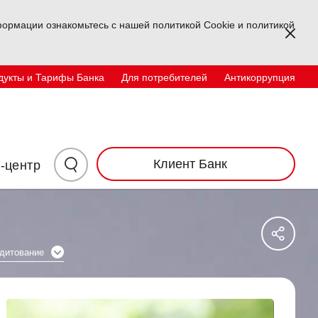
ормации ознакомьтесь с нашей политикой Cookie и политикой
Kapa
дукты и Тарифы Банка
Для потребителей
Антикоррупция
Физические лица
корпоративный
TR
EN
UZ
Инвесторам
Контакты
Нажмите
Клиент Банк
-центр
здесь
Say
для
Sos
Ağl
дитование
поиска
Pay