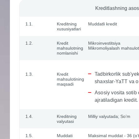
Kreditlashning asosi
1.1.
Kreditning
Muddatli kredit
xususiyatlari
1.2.
Kredit
Mikroinvestitsiya
mahsulotning
Mikromoliyalash mahsulot
nomlanishi
Tadbirkorlik sub'y
1.3.
Kredit
mahsulotining
shaxslar-YaTT va o‘
maqsadi
Asosiy vosita sotib
ajratiladigan kredit.
1.4.
Kreditning
Milliy valyutada; So’m
valyutasi
1.5.
Muddati
Maksimal muddat - 36 (o’tt