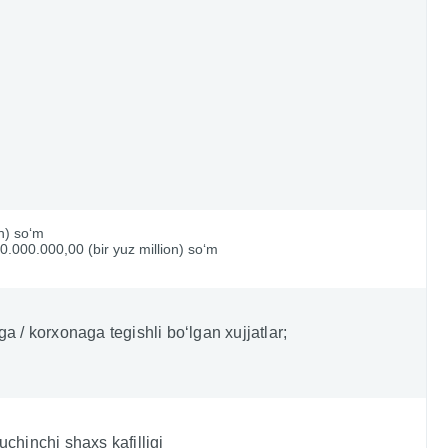
on) so‘m
0.000.000,00 (bir yuz million) so‘m
a / korxonaga tegishli bo‘lgan xujjatlar;
chinchi shaxs kafilligi