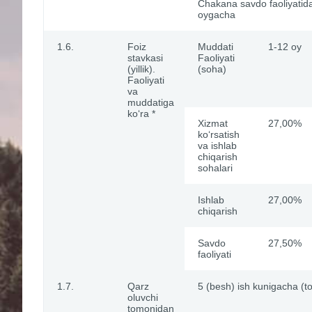
Chakana savdo faoliyatida
oygacha
1.6.
Foiz
Muddati
1-12 oy
stavkasi
Faoliyati
(yillik).
(soha)
Faoliyati
va
muddatiga
ko‘ra *
Xizmat
27,00%
ko‘rsatish
va ishlab
chiqarish
sohalari
Ishlab
27,00%
chiqarish
Savdo
27,50%
faoliyati
1.7.
Qarz
5 (besh) ish kunigacha (to‘
oluvchi
tomonidan