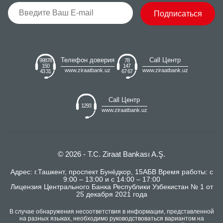
Подписаться
Телефон доверия
Call Центр
99878
78
150
147
www.ziraatbank.uz
www.ziraatbank.uz
43 31
67 67
Call Центр
1293
www.ziraatbank.uz
© 2026 - T.C. Ziraat Bankası A.Ş.
Адрес: г.Ташкент, проспект Бунёдкор, 15АБВ Время работы: с
9:00 – 13:00 и с 14:00 – 17:00
Лицензия Центрального Банка Республики Узбекистан № 1 от
25 декабря 2021 года
В случае обнаружения несоответствия в информации, представленной
на разных языках, необходимо руководствоваться вариантом на