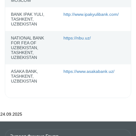
MOSCOW
BANK IPAK YULI,
http://www.ipakyulibank.com/
I
TASHKENT,
UZBEKISTAN
NATIONAL BANK
https://nbu.uz/
N
FOR FEA OF
UZBEKISTAN,
TASHKENT,
UZBEKISTAN
ASAKA BANK,
https://www.asakabank.uz/
A
TASHKENT,
UZBEKISTAN
24.09.2025