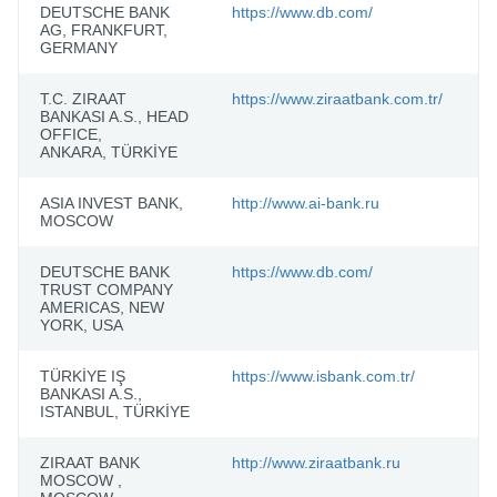
DEUTSCHE BANK
https://www.db.com/
D
AG, FRANKFURT,
GERMANY
Т.C. ZIRAAT
https://www.ziraatbank.com.tr/
T
BANKASI A.S., HEAD
OFFICE,
ANKARA, TÜRKİYE
ASIA INVEST BANK,
http://www.ai-bank.ru
A
MOSCOW
DEUTSCHE BANK
https://www.db.com/
B
TRUST COMPANY
AMERICAS, NEW
YORK, USA
TÜRKİYE IŞ
https://www.isbank.com.tr/
I
BANKASI A.S.,
ISTANBUL, TÜRKİYE
ZIRAAT BANK
http://www.ziraatbank.ru
T
MOSCOW ,