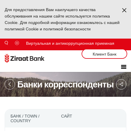
Для предоставления Вам наилучшего качества
Ka
обслуживания на нашем сайте используется политика
Cookie. Для подробной информации ознакомьтесь с нашей
политикой Cookie и политикой безопасности
Виртуальная и антикоррупционная приемная
Клиент Банк
Sa
Банки корреспонденты
So
Ağ
Pa
БАНК / TOWN /
САЙТ
К
COUNTRY