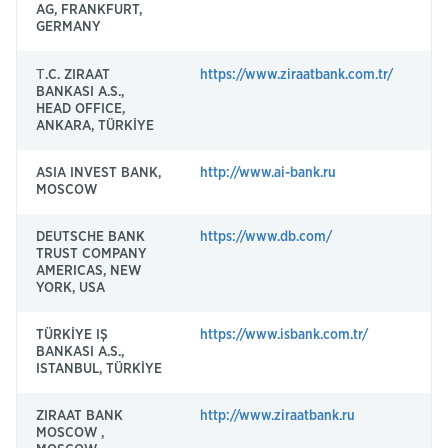
AG, FRANKFURT,
GERMANY
Т.C. ZIRAAT
https://www.ziraatbank.com.tr/
TC
BANKASI A.S.,
HEAD OFFICE,
ANKARA, TÜRKİYE
ASIA INVEST BANK,
http://www.ai-bank.ru
AS
MOSCOW
M
DEUTSCHE BANK
https://www.db.com/
BK
TRUST COMPANY
AMERICAS, NEW
YORK, USA
TÜRKİYE IŞ
https://www.isbank.com.tr/
IS
BANKASI A.S.,
ISTANBUL, TÜRKİYE
ZIRAAT BANK
http://www.ziraatbank.ru
T
MOSCOW ,