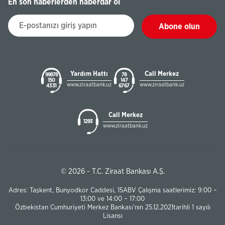
En son haberlerden haberdar ol
Abone olun
Yardım Hattı
Call Merkez
99878
78
150
147
www.ziraatbank.uz
www.ziraatbank.uz
43 31
67 67
Call Merkez
1293
www.ziraatbank.uz
© 2026 - T.C. Ziraat Bankası A.Ş.
Adres: Taşkent, Bunyodkor Caddesi, 15ABV Çalışma saatlerimiz: 9:00 –
13:00 ve 14:00 – 17:00
Özbekistan Cumhuriyeti Merkez Bankası’nın 25.12.2021tarihli 1 sayılı
Lisansı