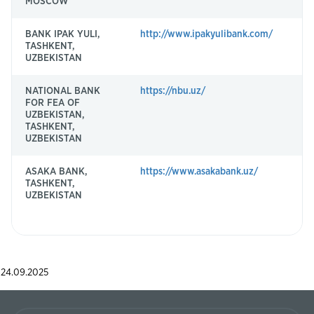
MOSCOW
BANK IPAK YULI,
http://www.ipakyulibank.com/
IN
TASHKENT,
UZBEKISTAN
NATIONAL BANK
https://nbu.uz/
NB
FOR FEA OF
UZBEKISTAN,
TASHKENT,
UZBEKISTAN
ASAKA BANK,
https://www.asakabank.uz/
AS
TASHKENT,
UZBEKISTAN
24.09.2025