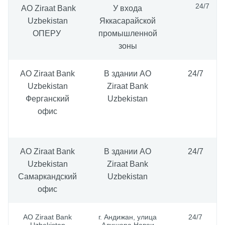
24/7
АО Ziraat Bank
У входа
Uzbekistan
Яккасарайской
ОПЕРУ
промышленной
зоны
АО Ziraat Bank
В здании АО
24/7
Uzbekistan
Ziraat Bank
Ферганский
Uzbekistan
офис
AO Ziraat Bank
В здании AO
24/7
Uzbekistan
Ziraat Bank
Самаркандский
Uzbekistan
офис
АО Ziraat Bank
г. Андижан, улица
24/7