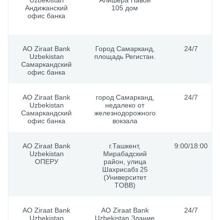
Uzbekistan
Алишера Навои
Андижанский
105 дом
офис банка
АО Ziraat Bank
Город Самарканд,
24/7
Uzbekistan
площадь Регистан.
Самаркандский
офис банка
АО Ziraat Bank
город Самарканд,
24/7
Uzbekistan
недалеко от
Самаркандский
железнодорожного
офис банка
вокзала
АО Ziraat Bank
г.Ташкент,
9:00/18:00
Uzbekistan
Мирабадский
ОПЕРУ
район, улица
Шахрисабз 25
(Университет
TOBB)
АО Ziraat Bank
АО Ziraat Bank
24/7
Uzbekistan
Uzbekistan Здание