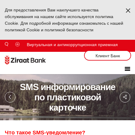
Для предоставления Вам наилучшего качества
Ka
обслуживания на нашем сайте используется политика
Cookie. Для подробной информации ознакомьтесь с нашей
политикой Cookie и политикой безопасности
Виртуальная и антикоррупционная приемная
Клиент Банк
SMS информирование
Sa
по пластиковой
So
Ağ
карточке
Pa
Что
такое
SMS-
уведомление
?