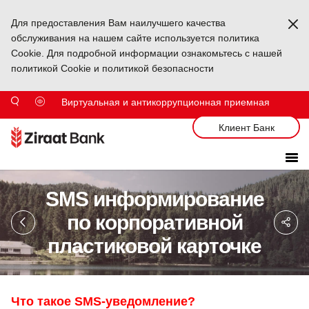
Для предоставления Вам наилучшего качества
Ka
обслуживания на нашем сайте используется политика
Cookie. Для подробной информации ознакомьтесь с нашей
политикой Cookie и политикой безопасности
Виртуальная и антикоррупционная приемная
Клиент Банк
SMS информирование
Sa
по корпоративной
So
Ağ
пластиковой карточке
Pa
Что такое SMS-уведомление?