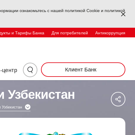
ормации ознакомьтесь с нашей политикой Cookie и политикой
Kapa
дукты и Тарифы Банка
Для потребителей
Антикоррупция
Физические лица
корпоративный
TR
EN
UZ
Инвесторам
Контакты
Нажмите
Клиент Банк
-центр
здесь
и Узбекистан
Say
для
Sos
Ağl
 Узбекистан
поиска
Pay