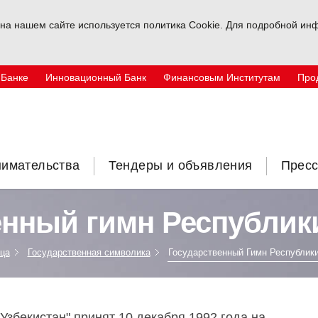
на нашем сайте используется политика Cookie. Для подробной инф
 Банке
Инновационный Банк
Финансовым Институтам
Про
нимательства
Тендеры и объявления
Пресс
нный гимн Республик
ца
Государственная символика
Государственный Гимн Республики
Узбекистан" принят 10 декабря 1992 года на