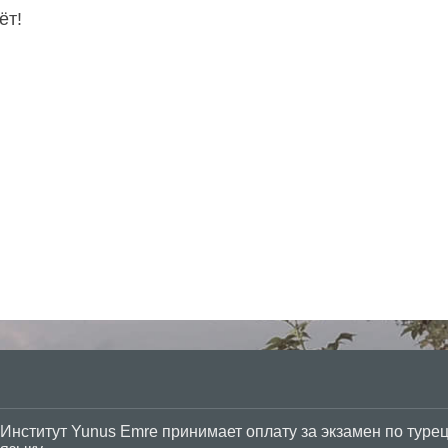
ёт!
Yunus Emre принимает оплату за экзамен по турецкому