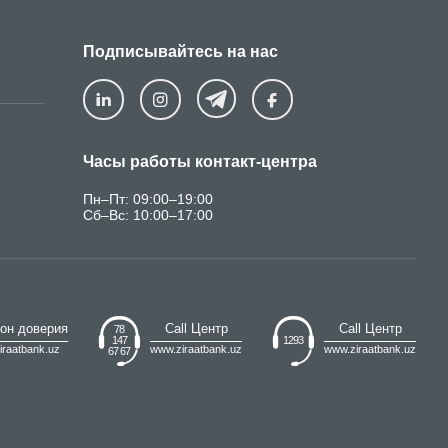
обучающиеся в турецком университете Anadolu, могут
регистрационный платеж со скидкой в нашем банке.
Подписывайтесь на нас
Часы работы контакт-центра
Пн–Пт: 09:00–19:00
Сб–Вс: 10:00–17:00
он доверия
Call Центр
Call Центр
78
147
1293
iraatbank.uz
www.ziraatbank.uz
www.ziraatbank.uz
67 67