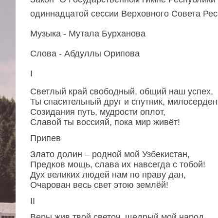
одиннадцатой сессии Верховного Совета Рес
Музыка - Мутала Бурханова
Слова - Абдуллы Орипова
I
Светлый край свободный, общий наш успех,
Ты спасительный друг и спутник, милосерден
Созидания путь, мудрости оплот,
Славой ты воссияй, пока мир живёт!
Припев
Злато долин – родной мой Узбекистан,
Предков мощь, слава их навсегда с тобой!
Дух великих людей нам по праву дан,
Очарован весь свет этою землёй!
II
Веры жив твой светоч, щедрый мой народ.