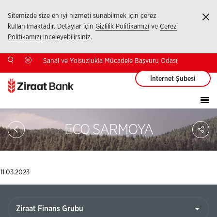
Sitemizde size en iyi hizmeti sunabilmek için çerez
Ka
kullanılmaktadır. Detaylar için
Gizlilik Politikamızı
ve
Çerez
Politikamızı
inceleyebilirsiniz.
Sanal ve Yolsuzlukla Mücadele Başvuru Odası
İnternet Şubesi
Sa
ECO SARMOYA
So
Ağ
Pay
11.03.2023