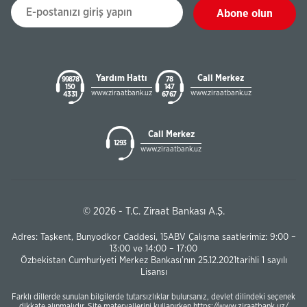
Abone olun
Yardım Hattı
Call Merkez
99878
78
150
147
www.ziraatbank.uz
www.ziraatbank.uz
43 31
67 67
Call Merkez
1293
www.ziraatbank.uz
© 2026 - T.C. Ziraat Bankası A.Ş.
Adres: Taşkent, Bunyodkor Caddesi, 15ABV Çalışma saatlerimiz: 9:00 –
13:00 ve 14:00 – 17:00
Özbekistan Cumhuriyeti Merkez Bankası’nın 25.12.2021tarihli 1 sayılı
Lisansı
Farklı dillerde sunulan bilgilerde tutarsızlıklar bulursanız, devlet dilindeki seçenek
dikkate alınmalıdır. Site materyallerini kullanırken https://www.ziraatbank.uz/