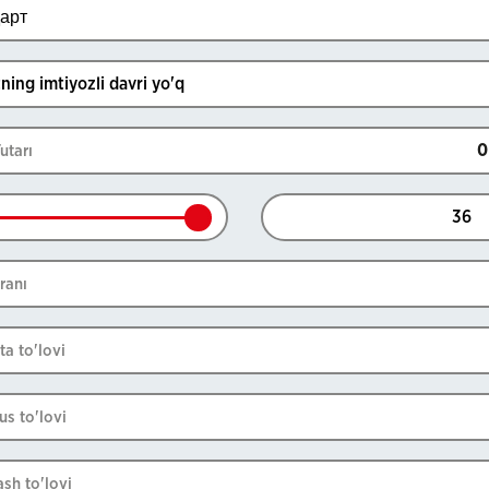
арт
ning imtiyozli davri yo'q
utarı
ranı
ta to'lovi
us to'lovi
sh to'lovi