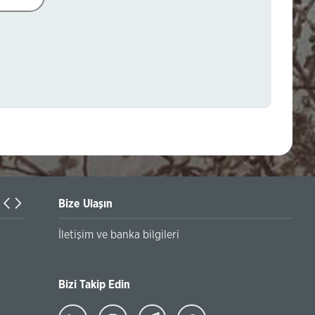
Bize Ulaşın
Turkiyaning Anadolu universitetida ta’lim oladigan o‘zbekis
İletişim ve banka bilgileri
talabalar joriy yilning 30 martga qadar ro'yxatdan o'tish to‘l
chegirmali ravishda bankimizda amalga oshirishlari mumkin
Bizi Takip Edin