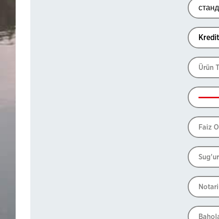
станд
Kredit
Ürün T
Faiz O
Sug'ur
Notari
Bahola