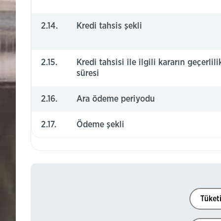
2.14.
Kredi tahsis şekli
2.15.
Kredi tahsisi ile ilgili kararın geçerlili
süresi
2.16.
Ara ödeme periyodu
2.17.
Ödeme şekli
Tüketi