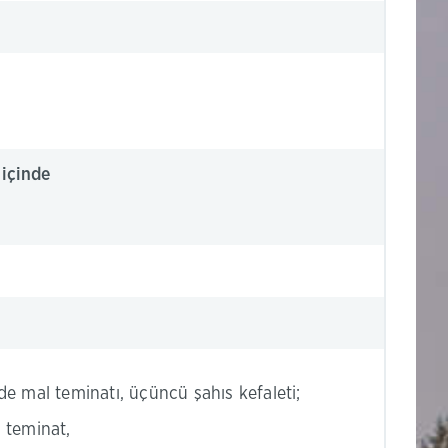
 içinde
e mal teminatı, üçüncü şahıs kefaleti;
n teminat,