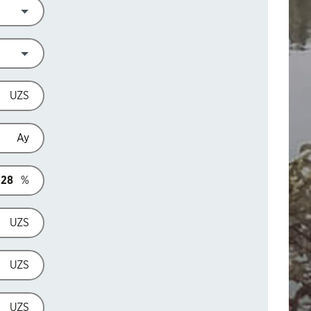
UZS
Ay
%
UZS
UZS
UZS