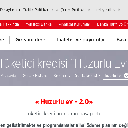
 Detaylar için
Gizlilik Politikamızı
ve
Çerez Politikamızı
inceleyebilirsiniz.
a Hakkında
Yenilikçi Banka
Finansal Kurumlar
Banka Tarifi ve Ür
re
Girişimcilere
İhaleler ve duyurular
Bası
Tüketici kredisi "Huzurlu Ev
Anasayfa
Gerçek Kişilere
Krediler
Tüketici kredisi
Huzurlu Ev
« Huzurlu ev – 2.0»
tüketici kredi ürününün pasaportu
den geliştirilmekte ve programlamalar nihai ödeme planının değ