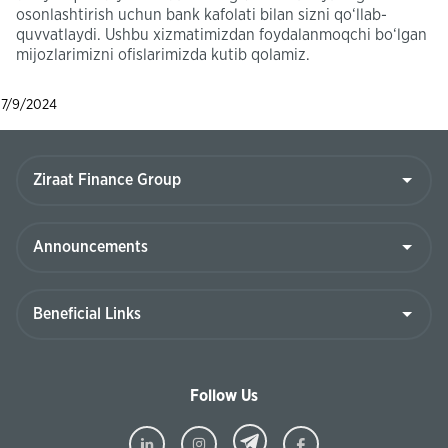
osonlashtirish uchun bank kafolati bilan sizni qo‘llab-
quvvatlaydi. Ushbu xizmatimizdan foydalanmoqchi bo‘lgan
mijozlarimizni ofislarimizda kutib qolamiz.
7/9/2024
Follow Us