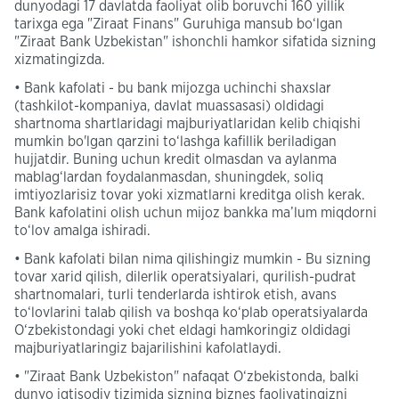
dunyodagi 17 davlatda faoliyat olib boruvchi 160 yillik
tarixga ega "Ziraat Finans" Guruhiga mansub bo‘lgan
"Ziraat Bank Uzbekistan" ishonchli hamkor sifatida sizning
xizmatingizda.
• Bank kafolati - bu bank mijozga uchinchi shaxslar
(tashkilot-kompaniya, davlat muassasasi) oldidagi
shartnoma shartlaridagi majburiyatlaridan kelib chiqishi
mumkin bo'lgan qarzini to‘lashga kafillik beriladigan
hujjatdir. Buning uchun kredit olmasdan va aylanma
mablag‘lardan foydalanmasdan, shuningdek, soliq
imtiyozlarisiz tovar yoki xizmatlarni kreditga olish kerak.
Bank kafolatini olish uchun mijoz bankka ma’lum miqdorni
to‘lov amalga ishiradi.
• Bank kafolati bilan nima qilishingiz mumkin - Bu sizning
tovar xarid qilish, dilerlik operatsiyalari, qurilish-pudrat
shartnomalari, turli tenderlarda ishtirok etish, avans
to‘lovlarini talab qilish va boshqa ko‘plab operatsiyalarda
O‘zbekistondagi yoki chet eldagi hamkoringiz oldidagi
majburiyatlaringiz bajarilishini kafolatlaydi.
• "Ziraat Bank Uzbekiston" nafaqat O‘zbekistonda, balki
dunyo iqtisodiy tizimida sizning biznes faoliyatingizni