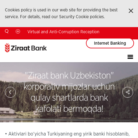
Cookies policy is used in our web site for providing the best
Ka
service. For details, read our Security Cookie policies.
Virtual and Anti-Corruption Reception
Internet Banking
"Ziraat bank Uzbekiston"
korporativ mijozlar uchun
Sa
So
qulay shartlarda bank
Ağ
Pay
kafolati bermoqda!
• Aktivlari bo‘yicha Turkiyaning eng yirik banki hisoblanib,