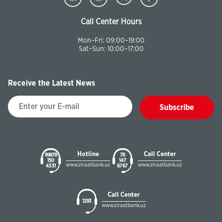
Call Center Hours
Mon–Fri: 09:00–19:00
Sat–Sun: 10:00–17:00
Receive the Latest News
Subscribe
Hotline
Call Center
99878
78
150
147
www.ziraatbank.uz
www.ziraatbank.uz
43 31
67 67
Call Center
1293
www.ziraatbank.uz