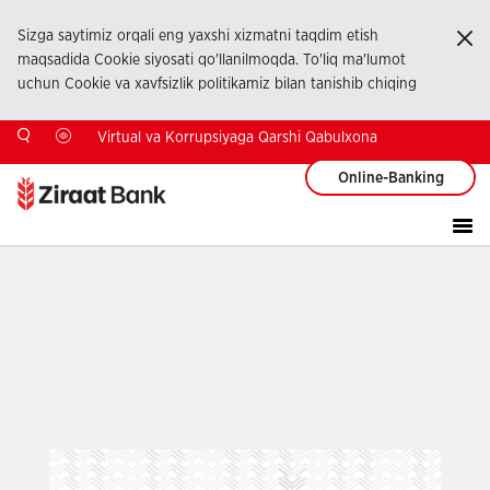
Sizga saytimiz orqali eng yaxshi xizmatni taqdim etish
Ka
maqsadida Cookie siyosati qo'llanilmoqda. To'liq ma'lumot
uchun Cookie va xavfsizlik politikamiz bilan tanishib chiqing
Virtual va Korrupsiyaga Qarshi Qabulxona
Online-Banking