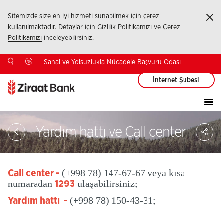
Sitemizde size en iyi hizmeti sunabilmek için çerez
Ka
kullanılmaktadır. Detaylar için
Gizlilik Politikamızı
ve
Çerez
Politikamızı
inceleyebilirsiniz.
Sanal ve Yolsuzlukla Mücadele Başvuru Odası
İnternet Şubesi
Sa
Yardım hattı ve Call center
So
Ağ
Pay
(+998 78) 147-67-67 veya kısa
Call center -
numaradan
ulaşabilirsiniz;
1293
(+998 78) 150-43-31;
Yardım hattı -