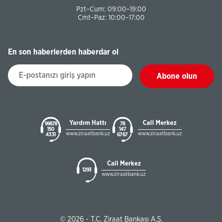
Pzt–Cum: 09:00–19:00
Cmt–Paz: 10:00–17:00
En son haberlerden haberdar ol
Abone olun
Yardım Hattı
Call Merkez
99878
78
150
147
www.ziraatbank.uz
www.ziraatbank.uz
43 31
67 67
Call Merkez
1293
www.ziraatbank.uz
© 2026 - T.C. Ziraat Bankası A.Ş.