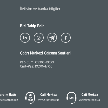
2026 yılının 1 Nisan tarihinden itibaren aşağıdaki ödeme tür
İletişim ve banka bilgileri
banka kartları ve elektronik ödeme sistemleri kullanılarak na
yapılacaktır:
Bizi Takip Edin
Çağrı Merkezi Çalışma Saatleri
Pzt–Cum: 09:00–19:00
Cmt–Paz: 10:00–17:00
ardım Hattı
Call Merkez
Call Merkez
78
147
1293
w.ziraatbank.uz
www.ziraatbank.uz
www.ziraatbank.uz
67 67