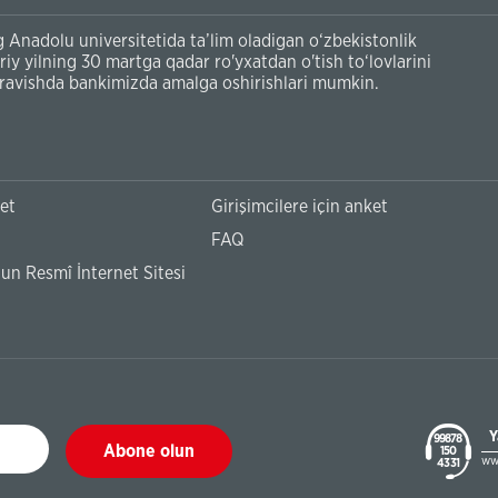
 Anadolu universitetida ta’lim oladigan o‘zbekistonlik
oriy yilning 30 martga qadar ro'yxatdan o'tish to‘lovlarini
 ravishda bankimizda amalga oshirishlari mumkin.
ket
Girişimcilere için anket
FAQ
n Resmî İnternet Sitesi
Y
99878
Abone olun
150
ww
43 31