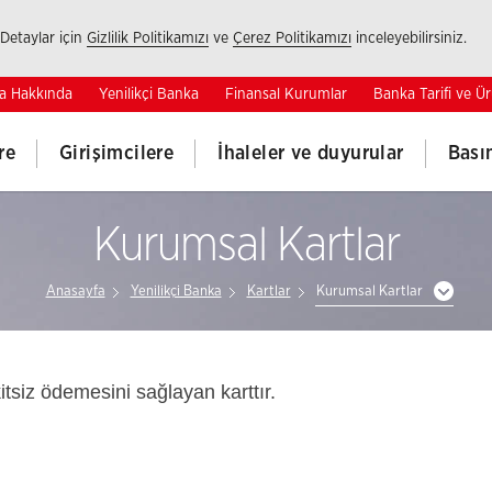
 Detaylar için
Gizlilik Politikamızı
ve
Çerez Politikamızı
inceleyebilirsiniz.
a Hakkında
Yenilikçi Banka
Finansal Kurumlar
Banka Tarifi ve Ür
re
Girişimcilere
İhaleler ve duyurular
Bası
Kurumsal Kartlar
Anasayfa
Yenilikçi Banka
Kartlar
Kurumsal Kartlar
tsiz ödemesini sağlayan karttır.