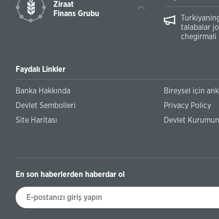
Ziraat
Finans Grubu
ili sınavı için ödeme başvurularını kabul
Turkiyaning
talabalar j
chegirmali
Faydalı Linkler
Banka Hakkında
Bireysel için an
Devlet Sembolleri
Privacy Policy
Site Haritası
Devlet Kurumunu
En son haberlerden haberdar ol