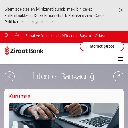
Sitemizde size en iyi hizmeti sunabilmek için çerez
Ka
kullanılmaktadır. Detaylar için
Gizlilik Politikamızı
ve
Çerez
Politikamızı
inceleyebilirsiniz.
Sanal ve Yolsuzlukla Mücadele Başvuru Odası
İnternet Şubesi
Sa
İnternet Bankacılığı
So
Ağ
Pay
Kurumsal