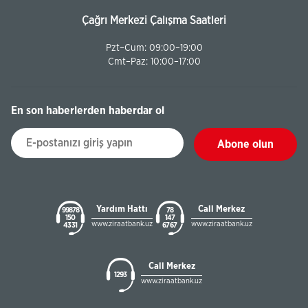
Çağrı Merkezi Çalışma Saatleri
Pzt–Cum: 09:00–19:00
Cmt–Paz: 10:00–17:00
En son haberlerden haberdar ol
Abone olun
Yardım Hattı
Call Merkez
99878
78
150
147
www.ziraatbank.uz
www.ziraatbank.uz
43 31
67 67
Call Merkez
1293
www.ziraatbank.uz