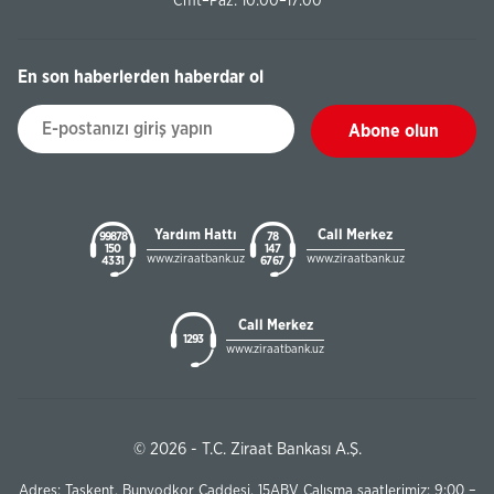
Cmt–Paz: 10:00–17:00
En son haberlerden haberdar ol
Abone olun
Yardım Hattı
Call Merkez
99878
78
150
147
www.ziraatbank.uz
www.ziraatbank.uz
43 31
67 67
Call Merkez
1293
www.ziraatbank.uz
© 2026 - T.C. Ziraat Bankası A.Ş.
Adres: Taşkent, Bunyodkor Caddesi, 15ABV Çalışma saatlerimiz: 9:00 –