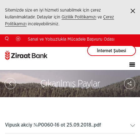
Sitemizde size en iyi hizmeti sunabilmek için çerez
Ka
kullanılmaktadır. Detaylar için
Gizlilik Politikamızı
ve
Çerez
Politikamızı
inceleyebilirsiniz.
Sanal ve Yolsuzlukla Mücadele Başvuru Odası
İnternet Şubesi
Sa
Çıkarılmış Paylar
So
Ağ
Pay
Vipusk akciy №P0060-16 ot 25.09.2018..pdf