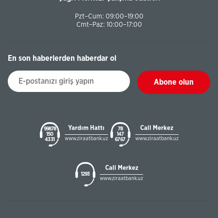
Pzt–Cum: 09:00–19:00
Cmt–Paz: 10:00–17:00
En son haberlerden haberdar ol
Abone olun
Yardım Hattı
Call Merkez
99878
78
150
147
www.ziraatbank.uz
www.ziraatbank.uz
43 31
67 67
Call Merkez
1293
www.ziraatbank.uz