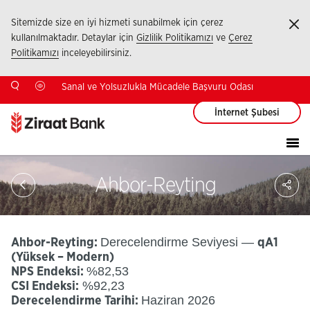
Sitemizde size en iyi hizmeti sunabilmek için çerez
Ka
kullanılmaktadır. Detaylar için
Gizlilik Politikamızı
ve
Çerez
Politikamızı
inceleyebilirsiniz.
Sanal ve Yolsuzlukla Mücadele Başvuru Odası
İnternet Şubesi
Sa
Ahbor-Reyting
So
Ağ
Pay
Derecelendirme Seviyesi —
Ahbor-Reyting:
qA1
(Yüksek – Modern)
%82,53
NPS Endeksi:
%92,23
CSI Endeksi:
Haziran 2026
Derecelendirme Tarihi: