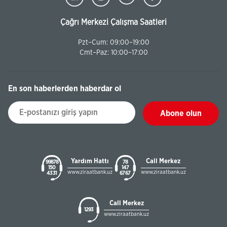
Çağrı Merkezi Çalışma Saatleri
Pzt–Cum: 09:00–19:00
Cmt–Paz: 10:00–17:00
En son haberlerden haberdar ol
Abone olun
Yardım Hattı
Call Merkez
99878
78
150
147
www.ziraatbank.uz
www.ziraatbank.uz
43 31
67 67
Call Merkez
1293
www.ziraatbank.uz