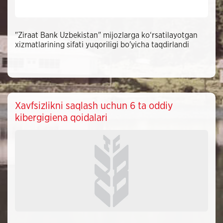
"Ziraat Bank Uzbekistan" mijozlarga ko‘rsatilayotgan
xizmatlarining sifati yuqoriligi bo'yicha taqdirlandi
Xavfsizlikni saqlash uchun 6 ta oddiy
kibergigiena qoidalari