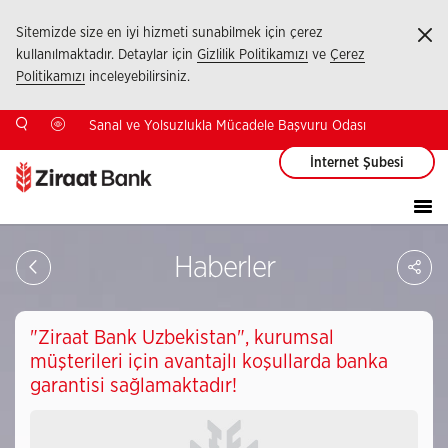
Sitemizde size en iyi hizmeti sunabilmek için çerez
Ka
kullanılmaktadır. Detaylar için
Gizlilik Politikamızı
ve
Çerez
Politikamızı
inceleyebilirsiniz.
Sanal ve Yolsuzlukla Mücadele Başvuru Odası
İnternet Şubesi
Sa
Haberler
So
Ağ
Pay
"Ziraat Bank Uzbekistan", kurumsal
müşterileri için avantajlı koşullarda banka
garantisi sağlamaktadır!